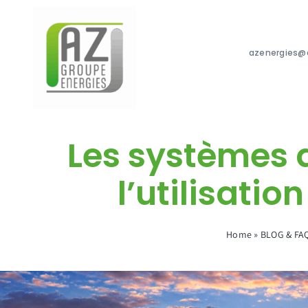
Passer
au
contenu
azenergies@a
Les systèmes d
l’utilisati
Home
»
BLOG & FA