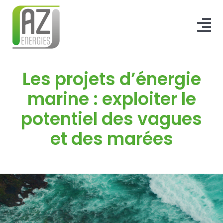
Passer
au
Tog
contenu
Nav
ACCUEIL
Les projets d’énergie
BORNE DE RECHARGE
marine : exploiter le
potentiel des vagues
QUI SOMMES-NOUS ?
et des marées
BLOG & F.A.Q
CONTACT