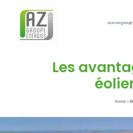
Passer
au
contenu
azenergies@a
Les avanta
éolie
Home
»
B