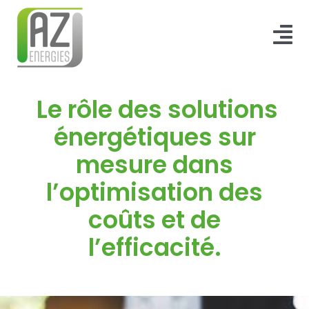
Passer
au
Tog
contenu
Nav
ACCUEIL
Le rôle des solutions
BORNE DE RECHARGE
énergétiques sur
mesure dans
QUI SOMMES-NOUS ?
l’optimisation des
BLOG & F.A.Q
coûts et de
CONTACT
l’efficacité.