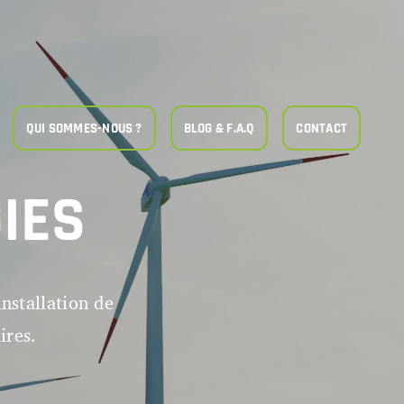
QUI SOMMES-NOUS ?
BLOG & F.A.Q
CONTACT
IES
installation de
ires.