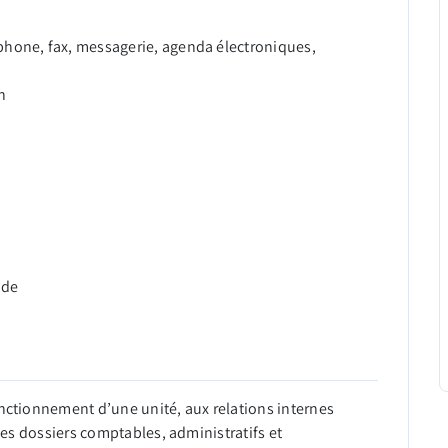
phone, fax, messagerie, agenda électroniques,
n
ode
onctionnement d’une unité, aux relations internes
 les dossiers comptables, administratifs et