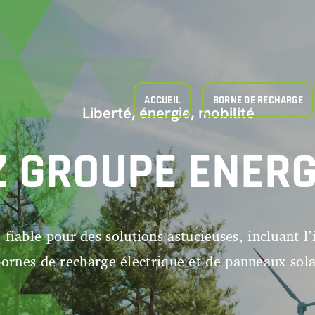
ACCUEIL
BORNE DE RECHARGE
Liberté, énergie, mobilité
Z GROUPE ENERG
é fiable pour des solutions astucieuses, incluant l’
ornes de recharge électrique et de panneaux sola